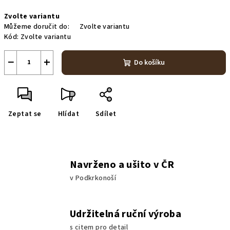
Měrná
Zvolte variantu
cena:
Můžeme doručit do:
Zvolte variantu
Kód:
Zvolte variantu
−
+
Do košíku
Zeptat se
Hlídat
Sdílet
Navrženo a ušito v ČR
v Podkrkonoší
Udržitelná ruční výroba
s citem pro detail