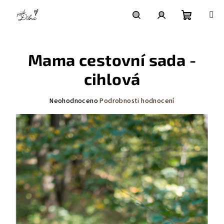
Přejít
na
obsah
Nákupní
Hledat
Přihlášení
Mama cestovní sada -
košík
cihlová
Průměrné
Neohodnoceno
Podrobnosti hodnocení
hodnocení
produktu
je
0,0
z
5
hvězdiček.