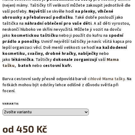
(nejen) mámy. Taštičky tří velikostí můžete zakoupit jednotlivě dle
vaší potřeby.
Největší
se skvěle hodí
na plenky, vlhčené
ubrousky a přebalovací podložku
. Také dobře poslouží jako
taštička na
náhradní oblečení pro vaše děti
. A až děti vyrostou,
neskončí hluboko ve skříni nevyužitá. Můžete ji vozit na dovču
jako
kosmetickou taštičku
nebo ji použít do kufru na
spodní
prádlo a ponožky.
Uvnitř největší taštičky je navíc všitá kapsa pro
lepší organizaci věcí. Dvě menší velikosti se hodí
na každodenní
kosmetiku, svačiny, drobné hračky, nabíječky
nebo
jako
lékárnička
. Taštičky
dokonale zorganizují
vaší
Mama
tašku,
batoh
nebo
cestovní kufr.
Barva cestovní sady přesně odpovídá barvě
cihlové Mama tašky
. Na
fotkách mohou být odstíny lehce odlišné z důvodu světla při
focení.
VARIANTA:
od
450 Kč