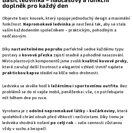
doplněk pro každý den
Objevte basic kousek, který spojuje jednoduchý design a maximální
funkčnost.
Nepromokavá ledvinka
je navržená tak, aby se stala
vaším každodenním společníkem – praktickým, pohodlným a
nadčasovým.
Díky
nastavitelnému popruhu
perfektně sedne každému typu
postavy a
kovová přezka
zajistí snadné a pohodlné nasazování.
Místo plastových komponentů jsme zvolili
kvalitní kovové prvky
,
které zaručují delší životnost a elegantní vzhled. Uvnitř najdete
praktickou kapsu
ideální na klíče nebo drobnosti.
Ledvinka se skvěle hodí k
ležérnímu i sportovnímu outfitu
. Bez
problémů se do ní vejde mobil, peněženka i vše, co potřebujete
mít během dne po ruce.
Vyrobena je z
odolné nepromokavé látky – kočárkoviny
, která
spolehlivě chrání obsah před vlhkostí i nečistotami. Díky tomu je
ledvinka vhodná k nošení
po celý rok
– vaše cennosti zůstanou
vždy v suchu a bezpečí.