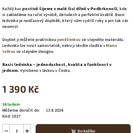
Každý kus
poctivě šijeme v malé šicí dílně v Podkrkonoší
, kde
si zakládáme na ruční výrobě, detailech a perfektní kvalitě. Basic
ledvinka je nadčasový doplněk, který vám vydrží roky a jen tak vás
neomrzí.
Doplnit ji můžete praktickou
peněženkou
ze stejného materiálu.
Ledvinku lze nosit samostatně, nebo ji skvěle sladíte s
Mama
taškou
ve stejném designu.
Basic ledvinka – jednoduchost, kvalita a funkčnost v
jednom.
Vyrobeno s láskou v Česku.
1 390 Kč
Měrná
Skladem
cena:
Můžeme doručit do:
13.8.2026
Kód:
1027
−
+
Do košíku