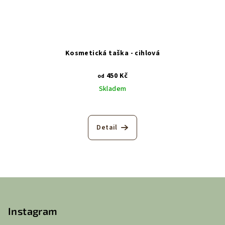
Kosmetická taška - cihlová
450 Kč
od
Skladem
Detail
Z
á
p
Instagram