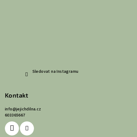
a
t
í
Sledovat na Instagramu
Kontakt
info
@
jejichdilna.cz
603365667