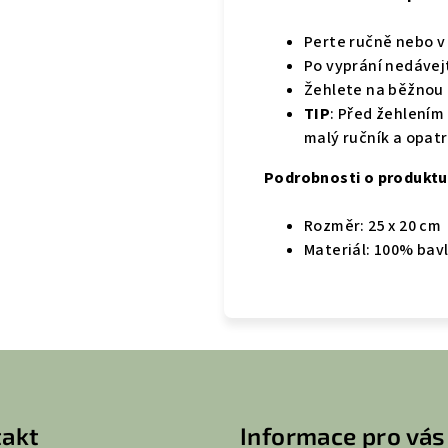
Perte ručně nebo v
Po vyprání nedávejt
Žehlete na běžnou 
TIP
: Před žehlením
malý ručník a opatr
Podrobnosti o produktu
Rozměr: 25 x 20 cm
Materiál: 100% bavln
akt
Informace pro vás