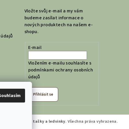
Vložte svůj e-mail a my vám
budeme zasílat informace o
nových produktech na našem e-
shopu.
 údajů
E-mail
Vložením e-mailu souhlasíte s
podmínkami ochrany osobních
údajů
Přihlásit se
Souhlasím
jich Dílna | České tašky a ledvinky
. Všechna práva vyhrazena.
 cookies