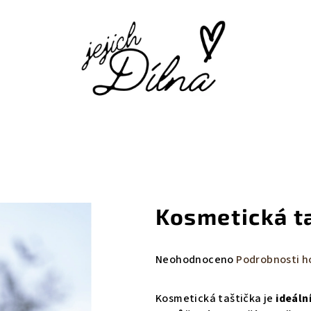
Kosmetická t
Průměrné
Neohodnoceno
Podrobnosti h
hodnocení
produktu
Kosmetická taštička je
ideáln
je