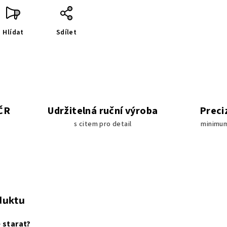
Hlídat
Sdílet
 ČR
Udržitelná ruční výroba
Preci
s citem pro detail
minimum
duktu
 starat?