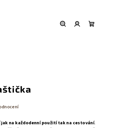
Hledat
Přihlášení
Nákupní
košík
aštička
odnocení
í jak na každodenní použití tak na
cestování
.