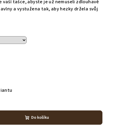
 vaší tašce, abyste je už nemuseli zdlouhavě
avlny a vystužena tak, aby hezky držela svůj
riantu
Do košíku