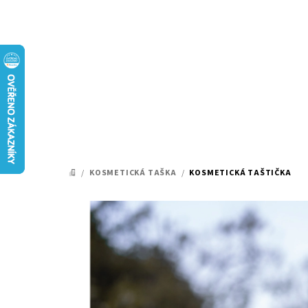
Přejít
na
obsah
/
KOSMETICKÁ TAŠKA
/
KOSMETICKÁ TAŠTIČKA
DOMŮ