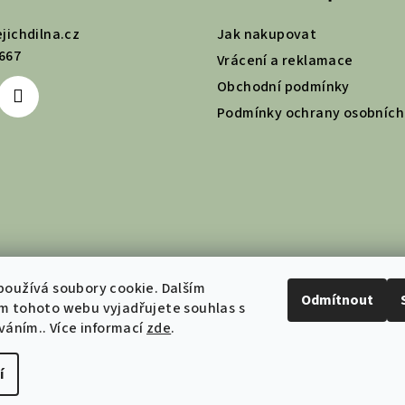
ejichdilna.cz
Jak nakupovat
667
Vrácení a reklamace
Obchodní podmínky
Podmínky ochrany osobních
oužívá soubory cookie. Dalším
Odmítnout
m tohoto webu vyjadřujete souhlas s
íváním.. Více informací
zde
.
í
Copyright 2026
Je
Upravit nastavení