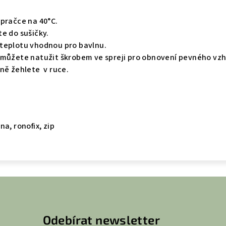
 pračce na 40°C.
e do sušičky.
teplotu vhodnou pro bavlnu.
 můžete natužit škrobem ve spreji pro obnovení pevného vzhle
ně žehlete v ruce.
a, ronofix, zip
Odebírat newsletter