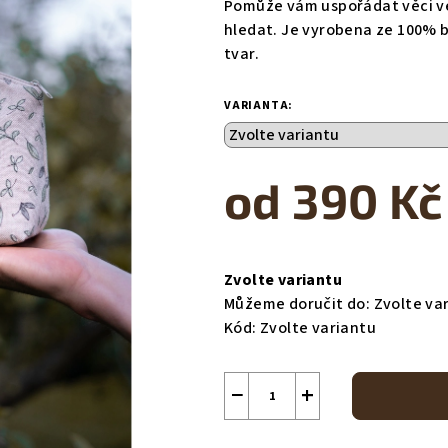
Pomůže vám uspořádat věci ve
0,0
hledat. Je vyrobena ze 100% b
z
tvar.
5
hvězdiček.
VARIANTA:
od
390 Kč
Měrná
cena:
Zvolte variantu
Můžeme doručit do:
Zvolte va
Kód:
Zvolte variantu
−
+