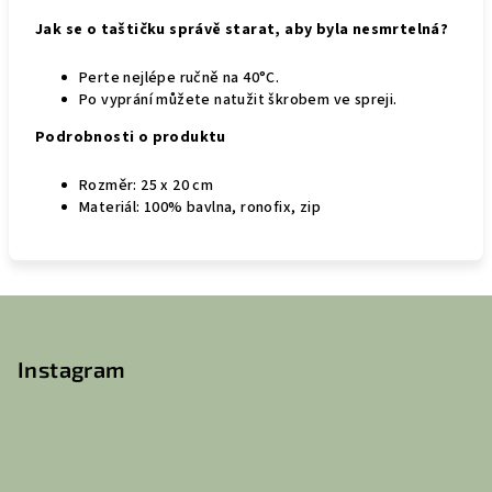
Jak se o taštičku správě starat, aby byla nesmrtelná?
Perte nejlépe ručně na 40°C.
Po vyprání můžete natužit škrobem ve spreji.
Podrobnosti o produktu
Rozměr:
25 x 20 cm
Materiál: 100% bavlna, ronofix, zip
Z
á
p
Instagram
a
t
í