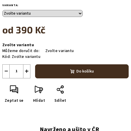
VARIANTA:
od
390 Kč
Měrná
Zvolte variantu
cena:
Můžeme doručit do:
Zvolte variantu
Kód:
Zvolte variantu
−
+
Do košíku
Zeptat se
Hlídat
Sdílet
Navrženo a ušito v ČR