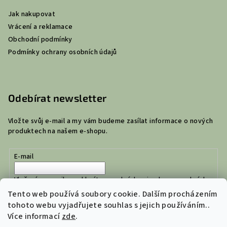
Jak nakupovat
Vrácení a reklamace
Obchodní podmínky
Podmínky ochrany osobních údajů
Odebírat newsletter
Vložte svůj e-mail a my vám budeme zasílat informace o nových
produktech na našem e-shopu.
E-mail
Vložením e-mailu souhlasíte s
podmínkami ochrany osobních
údajů
Tento web používá soubory cookie. Dalším procházením
tohoto webu vyjadřujete souhlas s jejich používáním..
Více informací
zde
.
Přihlásit se