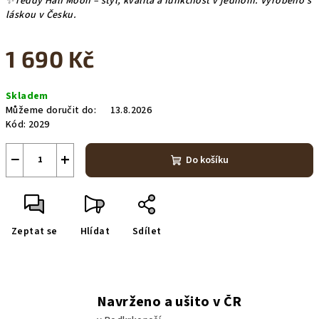
✨Teddy Half Moon – styl, kvalita a funkčnost v jednom. Vyrobeno s
láskou v Česku.
1 690 Kč
Měrná
Skladem
cena:
Můžeme doručit do:
13.8.2026
Kód:
2029
−
+
Do košíku
Zeptat se
Hlídat
Sdílet
Navrženo a ušito v ČR