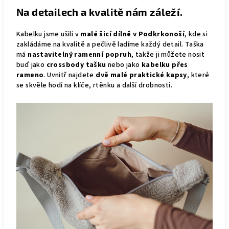
Na detailech a kvalitě nám záleží.
Kabelku jsme ušili v
malé šicí dílně v Podkrkonoší
, kde si
zakládáme na kvalitě a pečlivě ladíme každý detail. Taška
má
nastavitelný ramenní popruh
, takže ji můžete nosit
buď jako
crossbody tašku
nebo jako
kabelku přes
rameno
. Uvnitř najdete
dvě malé praktické kapsy
, které
se skvěle hodí na klíče, rtěnku a další drobnosti.