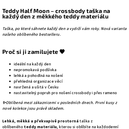
Teddy Half Moon – crossbody taška na
každý den z měkkého teddy materiálu
Taška, po které sáhnete každý den a vydrží vám roky.
Nová varianta
našeho oblíbeného bestselleru.
Proč si ji zamilujete 🤎
ideální na každý den
nepromokavá podšívka
lehká a pohodlná na nošení
přehledná organizace věcí
navržená a ušitá v Česku
nastavitelný popruh pro nošení crossbody i přes rameno
✨
Oblíbená mezi zákaznicemi v posledních dnech. První kusy z
nové kolekce jsou právě skladem.
Lehká, měkká a překvapivě prostorná
taška z
oblíbeného
teddy materiálu
, kterou si oblíbíte na každodenní