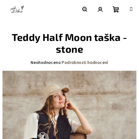
Přejít
na
obsah
Nákupní
Hledat
Přihlášení
Teddy Half Moon taška -
košík
stone
Průměrné
Neohodnoceno
Podrobnosti hodnocení
hodnocení
produktu
je
0,0
z
5
hvězdiček.