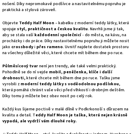
nošení. Díky nepromokavé podšívce a nastavitelnému popruhu je
praktická a stylová zároveň.
Objevte
Teddy Half Moon
– kabelku z moderní teddy látky, která
spojuje
styl, praktičnost a českou kvalitu
. Navrhli jsme ji tak,
aby se stala vaší
každodenní společnicí
- do města, na kávu, na
procházky i do práce. Díky nastavitelnému popruhu ji můžete nosit
jako
crossbody
i
přes rameno
. Uvnitř najdete dostatek prostoru
na všechny důležité věci, které chcete mít během dne po ruce.
Půlměsícový tvar
není jen trendy, ale také velmi praktický.
Pohodlně se do ní vejde
mobil, peněženka, klíče i další
drobnosti,
které chcete mít během dne po ruce. Tašku jsme
vyrobili z
moderní teddy látky s voděodolnou podšívkou
,
která pomáhá chránit vaše věci před vlhkostí i drobným deštěm.
Díky tomu ji můžete bez obav nosit po celý rok.
Každý kus šijeme poctivě v malé dílně v Podkrkonoší s důrazem na
kvalitu a detail. T
eddy Half Moon je taška, která nejen krásně
vypadá, ale vydrží vám dlouhé roky.