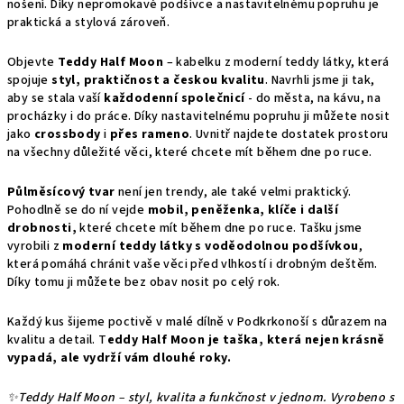
nošení. Díky nepromokavé podšívce a nastavitelnému popruhu je
praktická a stylová zároveň.
Objevte
Teddy Half Moon
– kabelku z moderní teddy látky, která
spojuje
styl, praktičnost a českou kvalitu
. Navrhli jsme ji tak,
aby se stala vaší
každodenní společnicí
- do města, na kávu, na
procházky i do práce. Díky nastavitelnému popruhu ji můžete nosit
jako
crossbody
i
přes rameno
. Uvnitř najdete dostatek prostoru
na všechny důležité věci, které chcete mít během dne po ruce.
Půlměsícový tvar
není jen trendy, ale také velmi praktický.
Pohodlně se do ní vejde
mobil, peněženka, klíče i další
drobnosti,
které chcete mít během dne po ruce. Tašku jsme
vyrobili z
moderní teddy látky s voděodolnou podšívkou
,
která pomáhá chránit vaše věci před vlhkostí i drobným deštěm.
Díky tomu ji můžete bez obav nosit po celý rok.
Každý kus šijeme poctivě v malé dílně v Podkrkonoší s důrazem na
kvalitu a detail. T
eddy Half Moon je taška, která nejen krásně
vypadá, ale vydrží vám dlouhé roky.
✨Teddy Half Moon – styl, kvalita a funkčnost v jednom. Vyrobeno s