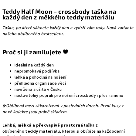
Teddy Half Moon – crossbody taška na
každý den z měkkého teddy materiálu
Taška, po které sáhnete každý den a vydrží vám roky.
Nová varianta
našeho oblíbeného bestselleru.
Proč si ji zamilujete 🤎
ideální na každý den
nepromokavá podšívka
lehká a pohodlná na nošení
přehledná organizace věcí
navržená a ušitá v Česku
nastavitelný popruh pro nošení crossbody i přes rameno
✨
Oblíbená mezi zákaznicemi v posledních dnech. První kusy z
nové kolekce jsou právě skladem.
Lehká, měkká a překvapivě prostorná
taška z
oblíbeného
teddy materiálu
, kterou si oblíbíte na každodenní