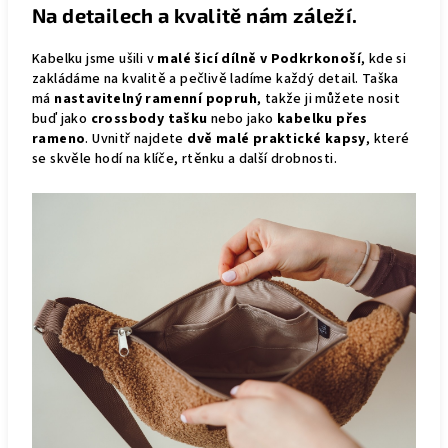
Na detailech a kvalitě nám záleží.
Kabelku jsme ušili v
malé šicí dílně v Podkrkonoší
, kde si
zakládáme na kvalitě a pečlivě ladíme každý detail. Taška
má
nastavitelný ramenní popruh
, takže ji můžete nosit
buď jako
crossbody tašku
nebo jako
kabelku přes
rameno
. Uvnitř najdete
dvě malé praktické kapsy
, které
se skvěle hodí na klíče, rtěnku a další drobnosti.