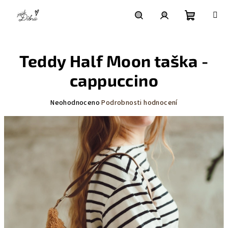
Přejít
na
obsah
Nákupní
Hledat
Přihlášení
Teddy Half Moon taška -
košík
cappuccino
Průměrné
Neohodnoceno
Podrobnosti hodnocení
hodnocení
produktu
je
0,0
z
5
hvězdiček.