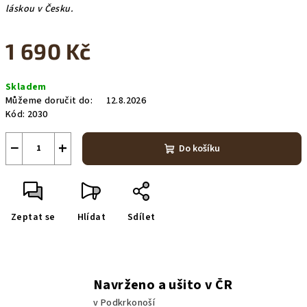
láskou v Česku.
1 690 Kč
Měrná
Skladem
cena:
Můžeme doručit do:
12.8.2026
Kód:
2030
−
+
Do košíku
Zeptat se
Hlídat
Sdílet
Navrženo a ušito v ČR
v Podkrkonoší