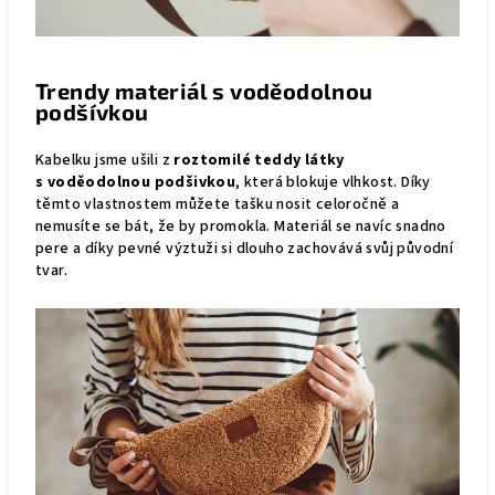
Trendy materiál s voděodolnou
podšívkou
Kabelku jsme ušili z
roztomilé teddy látky
s voděodolnou podšivkou
, která blokuje vlhkost. Díky
těmto vlastnostem můžete tašku nosit celoročně a
nemusíte se bát, že by promokla. Materiál se navíc snadno
pere a díky pevné výztuži si dlouho zachovává svůj původní
tvar.