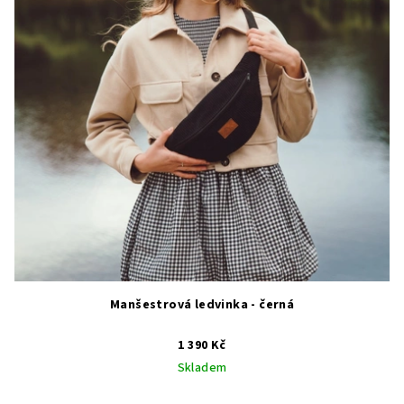
Manšestrová ledvinka - černá
1 390 Kč
Skladem
Průměrné