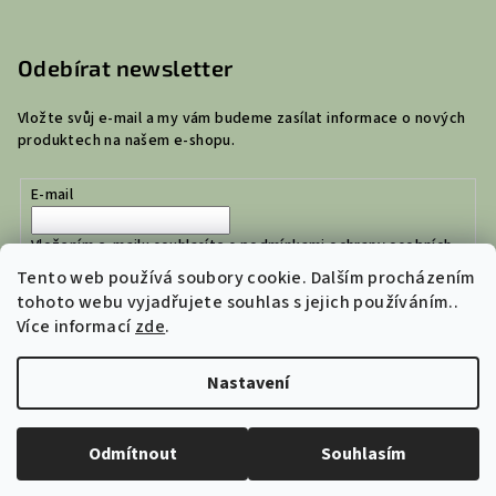
Odebírat newsletter
Vložte svůj e-mail a my vám budeme zasílat informace o nových
produktech na našem e-shopu.
E-mail
Vložením e-mailu souhlasíte s
podmínkami ochrany osobních
údajů
Tento web používá soubory cookie. Dalším procházením
tohoto webu vyjadřujete souhlas s jejich používáním..
Více informací
zde
.
Přihlásit se
Nastavení
Copyright 2026
Jejich Dílna | České tašky a ledvinky
. Všechna
práva vyhrazena.
Upravit nastavení cookies
Odmítnout
Souhlasím
Vytvořil Shoptet