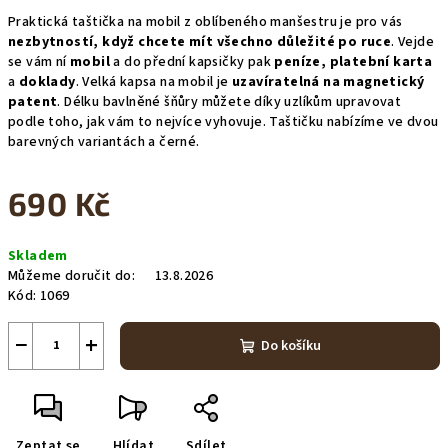
Praktická taštička na mobil z oblíbeného manšestru je pro vás
nezbytností, když chcete mít všechno důležité po ruce
. Vejde
se vám ní
mobil
a do přední kapsičky pak
peníze, platební karta
a
doklady
. Velká kapsa na mobil je
uzavíratelná na magnetický
patent
. Délku bavlněné šňůry můžete díky uzlíkům upravovat
podle toho, jak vám to nejvíce vyhovuje. Taštičku nabízíme ve dvou
barevných variantách a černé.
690 Kč
Měrná
Skladem
cena:
Můžeme doručit do:
13.8.2026
Kód:
1069
−
+
Do košíku
Zeptat se
Hlídat
Sdílet