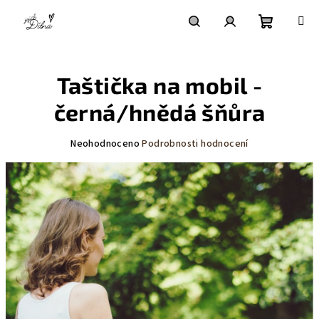
Přejít
na
obsah
Nákupní
Hledat
Přihlášení
Taštička na mobil -
košík
černá/hnědá šňůra
Průměrné
Neohodnoceno
Podrobnosti hodnocení
hodnocení
produktu
je
0,0
z
5
hvězdiček.