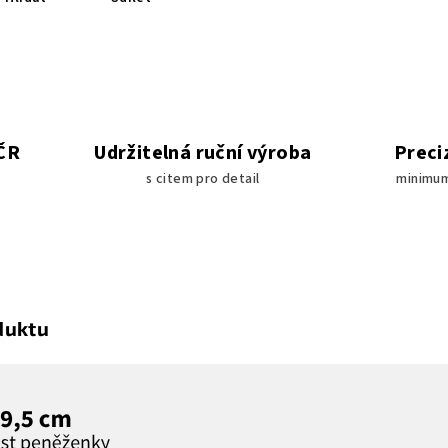
 ČR
Udržitelná ruční výroba
Preci
s citem pro detail
minimum
duktu