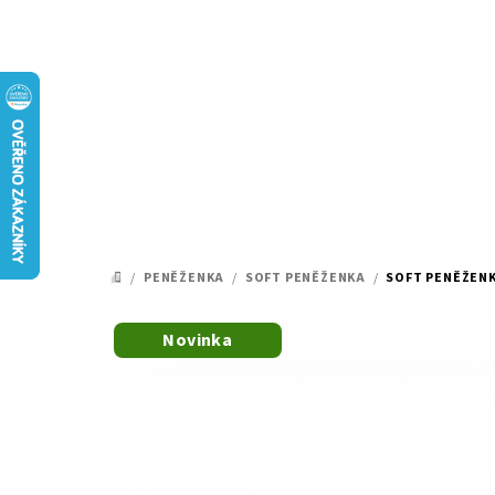
Přejít
na
obsah
/
PENĚŽENKA
/
SOFT PENĚŽENKA
/
SOFT PENĚŽENK
DOMŮ
Novinka