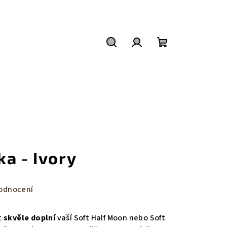
Hledat
Přihlášení
Nákupní
košík
a - Ivory
odnocení
t
skvěle doplní
vaší Soft Half Moon nebo Soft