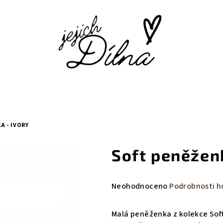
A - IVORY
Soft peněženk
Průměrné
Neohodnoceno
Podrobnosti h
hodnocení
produktu
Malá peněženka z kolekce Sof
je