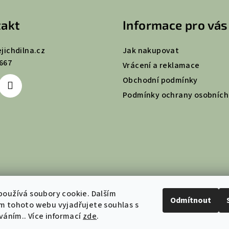
akt
Informace pro vás
ejichdilna.cz
Jak nakupovat
667
Vrácení a reklamace
Obchodní podmínky
Podmínky ochrany osobních
oužívá soubory cookie. Dalším
Odmítnout
m tohoto webu vyjadřujete souhlas s
íváním.. Více informací
zde
.