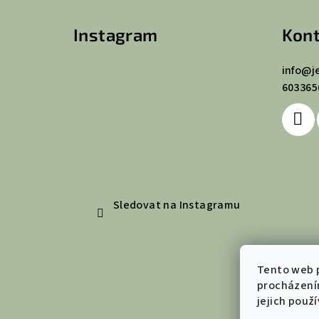
á
Instagram
Kont
p
a
info
@
j
603365
t
í
Sledovat na Instagramu
Tento web p
procházení
jejich použ