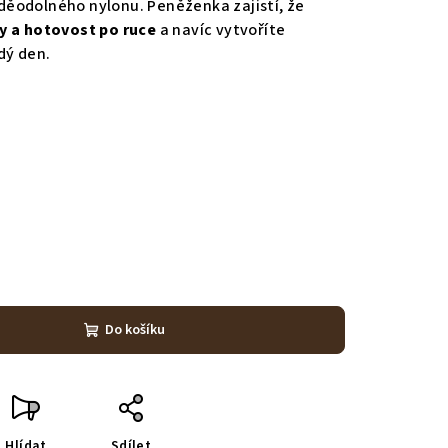
 voděodolného nylonu. Peněženka zajistí, že
y a hotovost po ruce
a navíc vytvoříte
dý den.
Do košíku
Hlídat
Sdílet