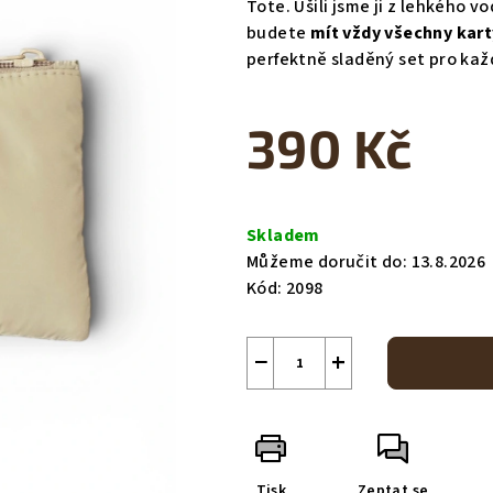
Tote
. Ušili jsme ji z lehkého
0,0
budete
mít vždy všechny kart
z
perfektně sladěný set pro kaž
5
hvězdiček.
390 Kč
Měrná
cena:
Skladem
Můžeme doručit do:
13.8.2026
Kód:
2098
−
+
Tisk
Zeptat se