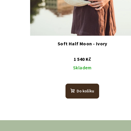
Soft Half Moon - Ivory
1 540 Kč
Skladem
Do košíku
Z