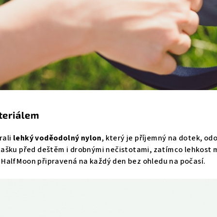
teriálem
rali
lehký voděodolný nylon
, který je příjemný na dotek, o
ašku před deštěm i drobnými nečistotami, zatímco lehkost m
ft Half Moon připravená na každý den bez ohledu na počasí.