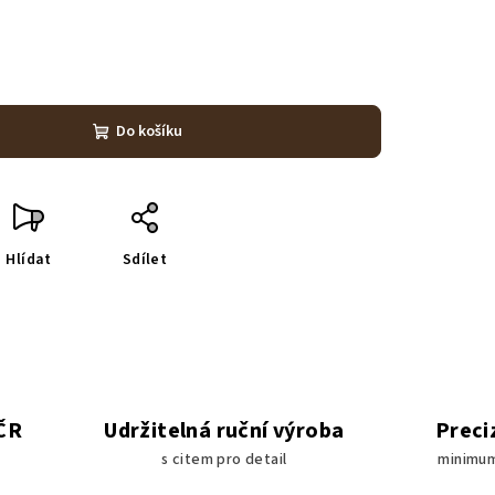
Do košíku
Hlídat
Sdílet
 ČR
Udržitelná ruční výroba
Preci
s citem pro detail
minimum