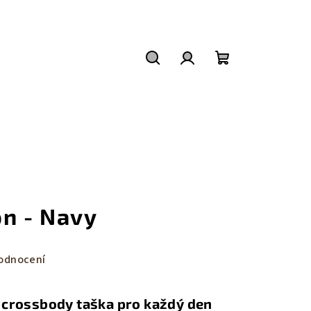
Hledat
Přihlášení
Nákupní
košík
on - Navy
odnocení
á crossbody taška pro každý den