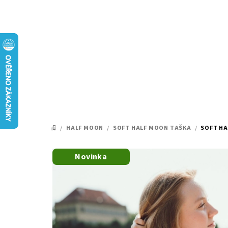
Přejít
na
obsah
/
HALF MOON
/
SOFT HALF MOON TAŠKA
/
SOFT HA
DOMŮ
Novinka