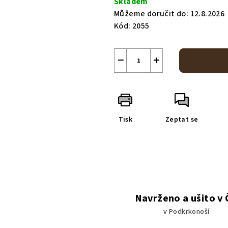
Skladem
Můžeme doručit do:
12.8.2026
Kód:
2055
−
+
Tisk
Zeptat se
Navrženo a ušito v
v Podkrkonoší