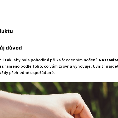
duktu
vůj důvod
hli tak, aby byla pohodlná při každodenním nošení.
Nastavit
es rameno podle toho, co vám zrovna vyhovuje. Uvnitř najd
i vždy přehledně uspořádané.