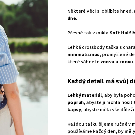
0,0
Některé věci si oblíbíte hned.
z
dne
.
5
hvězdiček.
Přesně tak vznikla
Soft Half 
Lehká crossbody taška s char
minimalismus
, promyšlené de
které sáhnete
znovu a znovu
.
Každý detail má svůj d
Lehký materiál
, aby byla poh
popruh
, abyste ji mohla nosit
kapsy
, abyste měla vše důleži
Každou tašku šijeme ručně v ma
používáme každý den, by měly