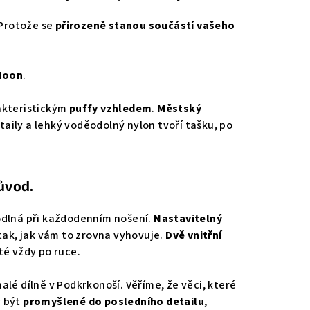
 Protože se
přirozeně stanou
součástí vašeho
Moon
.
akteristickým
puffy vzhledem
.
Městský
taily a lehký voděodolný nylon tvoří tašku, po
ůvod.
odlná při každodenním nošení.
Nastavitelný
 tak, jak vám to zrovna vyhovuje.
Dvě vnitřní
té vždy po ruce.
lé dílně v Podkrkonoší. Věříme, že věci, které
 být
promyšlené do posledního detailu
,