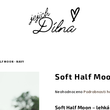
LF MOON - NAVY
Soft Half Mo
Průměrné
Neohodnoceno
Podrobnosti h
hodnocení
produktu
Soft Half Moon – lehk
je