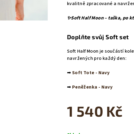
kvalitně zpracované a navrže
✨Soft Half Moon – taška, po k
Doplňte svůj Soft set
Soft Half Moon je součástí kol
navržených pro každý den:
➡
Soft Tote - Navy
➡
Peněženka - Navy
1 540 Kč
Měrná
cena: