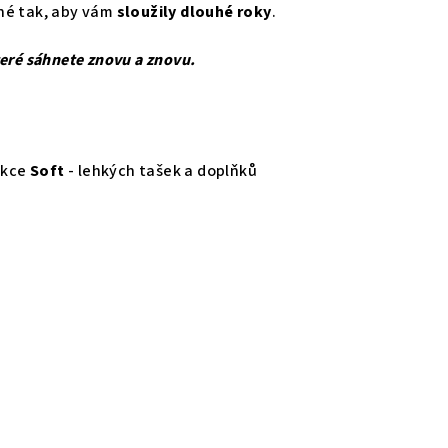
né tak, aby vám
sloužily dlouhé roky
.
teré sáhnete znovu a znovu.
ekce
Soft
- lehkých tašek a doplňků