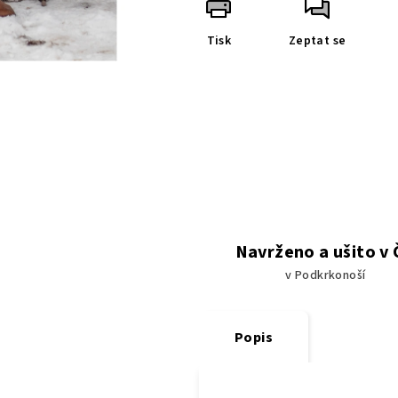
Tisk
Zeptat se
Navrženo a ušito v
v Podkrkonoší
Popis