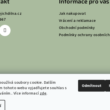
akt
Informace pro vás
ejichdilna.cz
Jak nakupovat
667
Vrácení a reklamace
Obchodní podmínky
Podmínky ochrany osobních
oužívá soubory cookie. Dalším
Odmítnout
m tohoto webu vyjadřujete souhlas s
íváním.. Více informací
zde
.
í
Copyright 2026
Je