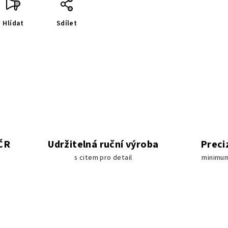
Hlídat
Sdílet
 ČR
Udržitelná ruční výroba
Preci
s citem pro detail
minimum