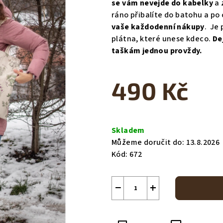
se vám nevejde do kabelky
a 
0,0
ráno přibalíte do batohu a p
z
vaše každodenní nákupy
. Je 
5
plátna, které unese kdeco.
De
hvězdiček.
taškám jednou provždy.
490 Kč
Měrná
cena:
Skladem
Můžeme doručit do:
13.8.2026
Kód:
672
−
+