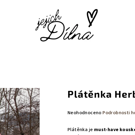
Plátěnka Her
Průměrné
Neohodnoceno
Podrobnosti h
hodnocení
produktu
Plátěnka je
must-have kous
je