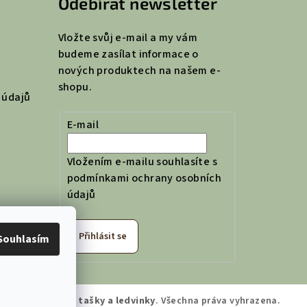
Odebírat newsletter
Vložte svůj e-mail a my vám
budeme zasílat informace o
nových produktech na našem e-
shopu.
 údajů
E-mail
Vložením e-mailu souhlasíte s
podmínkami ochrany osobních
údajů
Přihlásit se
Souhlasím
jich Dílna | České tašky a ledvinky
. Všechna práva vyhrazena.