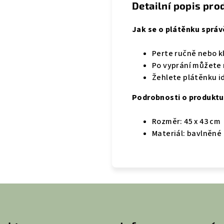
Detailní popis pro
Jak se o plátěnku správ
Perte ručně nebo kl
Po vyprání můžete 
Žehlete plátěnku id
Podrobnosti o produktu
Rozměr: 45 x 43 cm
Materiál: bavlněné