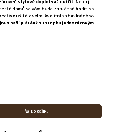
zároveň
stylově
doplní váš outfit
. Nebo ji
o cestě domů se vám bude zaručeně hodit na
poctivě ušitá z velmi kvalitního bavlněného
jte s naší plátěnkou stopku jednorázovým
Do košíku