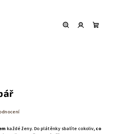
Hledat
Přihlášení
Nákupní
košík
bář
odnocení
kem
každé ženy. Do plátěnky sbalíte cokoliv,
co