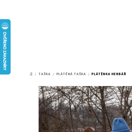
Přejít
na
obsah
/
TAŠKA
/
PLÁTĚNÁ TAŠKA
/
PLÁTĚNKA HERBÁŘ
DOMŮ