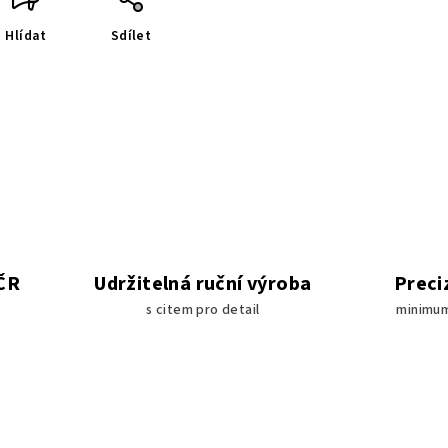
Hlídat
Sdílet
 ČR
Udržitelná ruční výroba
Preci
s citem pro detail
minimum