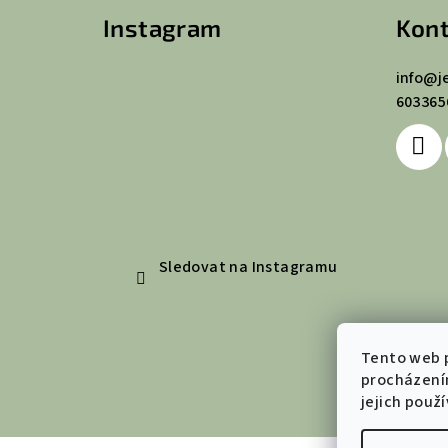
Instagram
Kont
p
a
info
@
j
603365
t
í
Sledovat na Instagramu
Tento web p
procházení
jejich použ