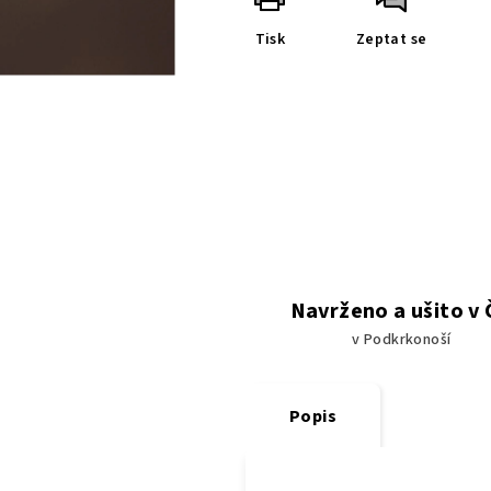
Tisk
Zeptat se
Navrženo a ušito v
v Podkrkonoší
Popis