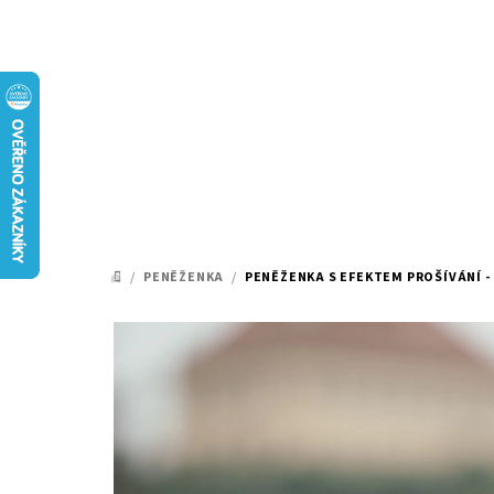
Přejít
na
obsah
/
PENĚŽENKA
/
PENĚŽENKA S EFEKTEM PROŠÍVÁNÍ -
DOMŮ