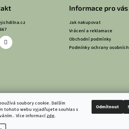
akt
Informace pro vás
ejichdilna.cz
Jak nakupovat
667
Vrácení a reklamace
Obchodní podmínky
Podmínky ochrany osobních
oužívá soubory cookie. Dalším
Odmítnout
m tohoto webu vyjadřujete souhlas s
íváním.. Více informací
zde
.