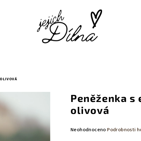
 OLIVOVÁ
Peněženka s 
olivová
Průměrné
Neohodnoceno
Podrobnosti h
hodnocení