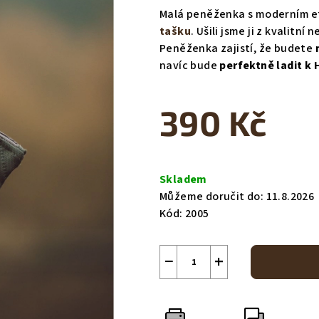
produktu
Malá peněženka s moderním e
je
tašku
. Ušili jsme ji z kvalitn
0,0
Peněženka zajistí, že budete
z
navíc bude
perfektně ladit k
5
hvězdiček.
390 Kč
Měrná
cena:
Skladem
Můžeme doručit do:
11.8.2026
Kód:
2005
−
+