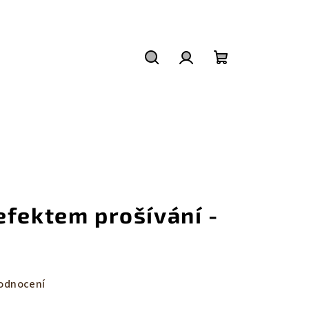
Hledat
Přihlášení
Nákupní
košík
efektem prošívání -
odnocení