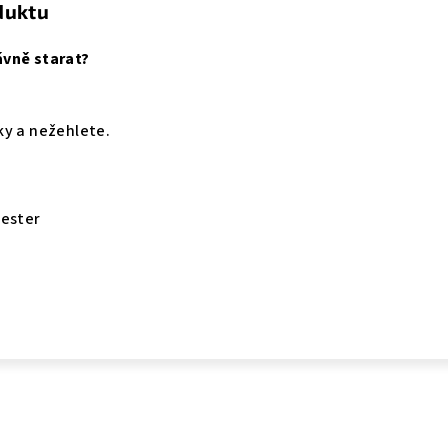
duktu
ávně starat?
ky a nežehlete.
yester