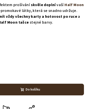
fektem prošívání
skvěle doplní
vaší
Half Moon
í nepromokavé látky, která se snadno udržuje.
mít vždy všechny karty a hotovost po ruce
a
 Half Moon tašce
stejné barvy.
Do košíku