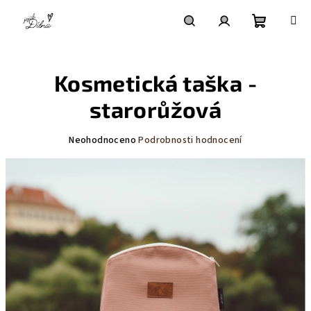
Přejít
na
obsah
Nákupní
Hledat
Přihlášení
Kosmetická taška -
košík
starorůžová
Průměrné
Neohodnoceno
Podrobnosti hodnocení
hodnocení
produktu
je
0,0
z
5
hvězdiček.