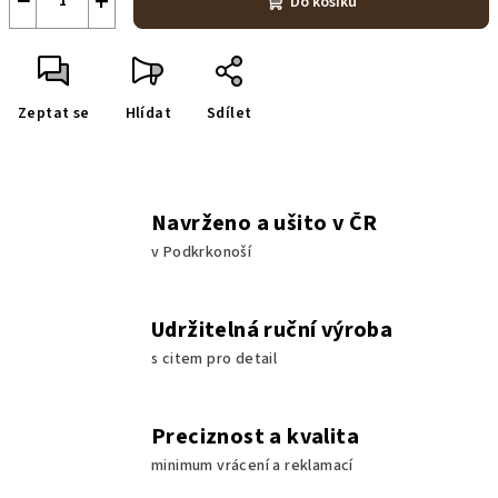
−
+
Do košíku
Zeptat se
Hlídat
Sdílet
Navrženo a ušito v ČR
v Podkrkonoší
Udržitelná ruční výroba
s citem pro detail
Preciznost a kvalita
minimum vrácení a reklamací