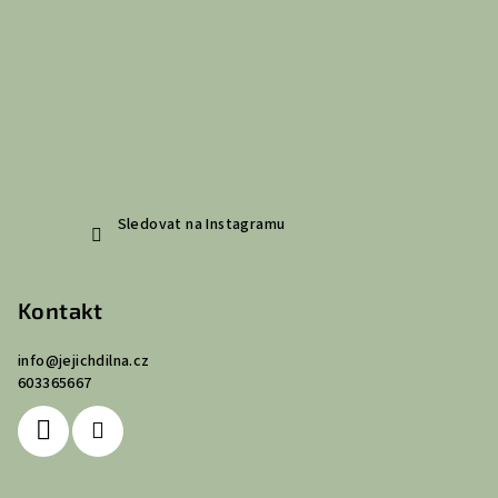
í
Sledovat na Instagramu
Kontakt
info
@
jejichdilna.cz
603365667