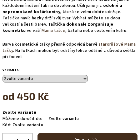
každodenní nošení tak na dovolenou. Ušili jsme ji z
odolné a
nepromokavé kočárkoviny,
která se velmi dobře udržuje.
Taštička navíc hezky drží svůj tvar. Vybírat můžete ze dvou
velikostí a šesti barev. Taštička
dokonale zorganizuje
kosmetiku
ve vaší
Mama tašce
, batohu nebo cestovním kufru.
Barva kosmetické tašky přesně odpovídá barvě
starorůžové Mama
tašky
. Na fotkách mohou být odstíny lehce odlišné z důvodu světla
při focení.
VARIANTA:
od
450 Kč
Měrná
Zvolte variantu
cena:
Můžeme doručit do:
Zvolte variantu
Kód:
Zvolte variantu