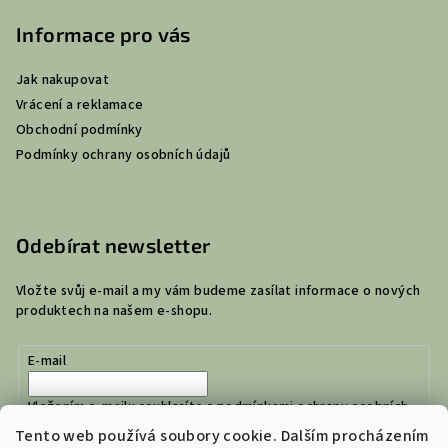
Informace pro vás
Jak nakupovat
Vrácení a reklamace
Obchodní podmínky
Podmínky ochrany osobních údajů
Odebírat newsletter
Vložte svůj e-mail a my vám budeme zasílat informace o nových
produktech na našem e-shopu.
E-mail
Vložením e-mailu souhlasíte s
podmínkami ochrany osobních
údajů
Tento web používá soubory cookie. Dalším procházením