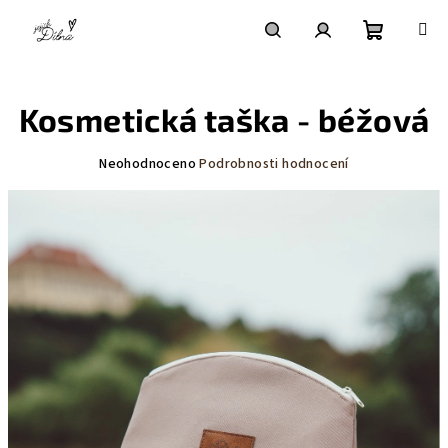
Přejít
na
obsah
Nákupní
Hledat
Přihlášení
Kosmetická taška - béžová
košík
Průměrné
Neohodnoceno
Podrobnosti hodnocení
hodnocení
produktu
je
0,0
z
5
hvězdiček.