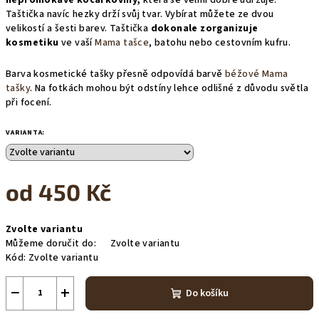
Taštička navíc hezky drží svůj tvar. Vybírat můžete ze dvou
velikostí a šesti barev. Taštička
dokonale zorganizuje
kosmetiku
ve vaší
Mama tašce
, batohu nebo cestovním kufru.
Barva kosmetické tašky přesně odpovídá barvě
béžové Mama
tašky
. Na fotkách mohou být odstíny lehce odlišné z důvodu světla
při focení.
VARIANTA:
od
450 Kč
Měrná
Zvolte variantu
cena:
Můžeme doručit do:
Zvolte variantu
Kód:
Zvolte variantu
−
+
Do košíku