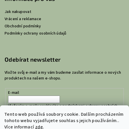
Jak nakupovat
Vrácení a reklamace
Obchodní podmínky
Podmínky ochrany osobních údajů
Odebírat newsletter
Vložte svůj e-mail a my vám budeme zasílat informace o nových
produktech na našem e-shopu.
E-mail
Vložením e-mailu souhlasíte s
podmínkami ochrany osobních
údajů
Tento web používá soubory cookie. Dalším procházením
tohoto webu vyjadřujete souhlas s jejich používáním..
Více informací
zde
.
Přihlásit se