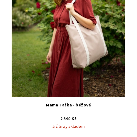
Mama Taška - béžová
2 390 Kč
Již brzy skladem
Průměrné