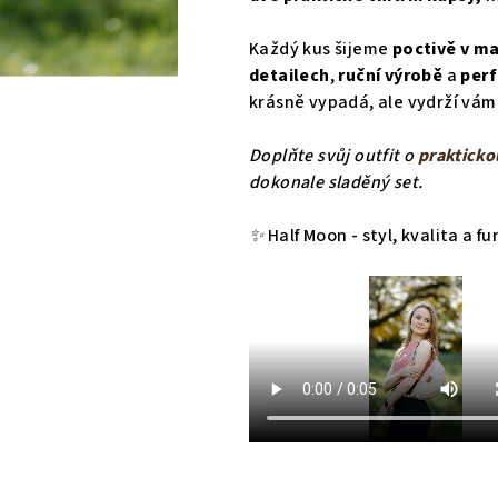
Každý kus šijeme
poctivě v ma
detailech
,
ruční výrobě
a
perf
krásně vypadá, ale vydrží vám
Doplňte svůj outfit o
praktick
dokonale sladěný set.
✨
Half Moon - styl, kvalita a 