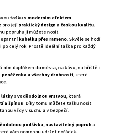
avou
tašku s moderním efektem
 pro její
praktický design
a
českou kvalitu
.
u popruhu ji můžete nosit
legantní
kabelku přes rameno
. Skvěle se hodí
i po celý rok. Prostě ideální taška pro každý
álním doplňkem do města, na kávu, na hřiště i
, peněženka a všechny drobnosti
, které
uce.
 látky
s
voděodolnou vrstvou,
která
tí a špínou
. Díky tomu můžete tašku nosit
tanou vždy v suchu a v bezpečí.
ěodolnou podšívku
,
nastavitelný popruh
a
teré vám pomohou udržet pořádek.