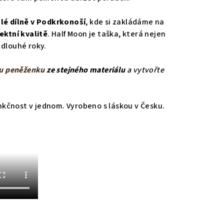
lé dílně v Podkrkonoší
, kde si zakládáme na
ektní kvalitě
. Half Moon je taška, která nejen
 dlouhé roky.
ou peněženku
ze stejného materiálu
a vytvořte
funkčnost v jednom. Vyrobeno s láskou v Česku.