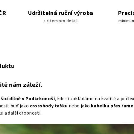
 ČR
Udržitelná ruční výroba
Preci
s citem pro detail
minimum
duktu
itě nám záleží.
šicí dílně v Podkrkonoší
, kde si zakládáme na kvalitě a pečli
nosit buď jako
crossbody tašku
nebo jako
kabelku přes ram
ku a další drobnosti.