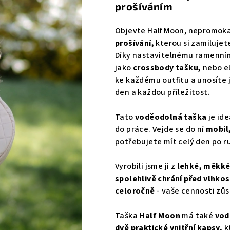
prošíváním
5,0
z
Objevte Half Moon, nepromok
5
prošívání,
kterou si zamilujete
hvězdiček.
Díky nastavitelnému ramenním
jako
crossbody
tašku,
nebo
e
ke každému outfitu a unosíte j
den a každou příležitost.
Tato
voděodolná taška
je ide
do práce. Vejde se do ní
mobil
potřebujete mít celý den po r
Vyrobili jsme ji z
lehké, měkké
spolehlivě chrání před vlhkos
celoročně
- vaše cennosti zůs
Taška
Half Moon
má také
vod
dvě praktické vnitřní kapsy,
k