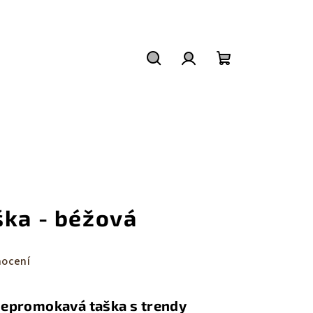
Hledat
Přihlášení
Nákupní
košík
ška - béžová
nocení
 nepromokavá taška s trendy