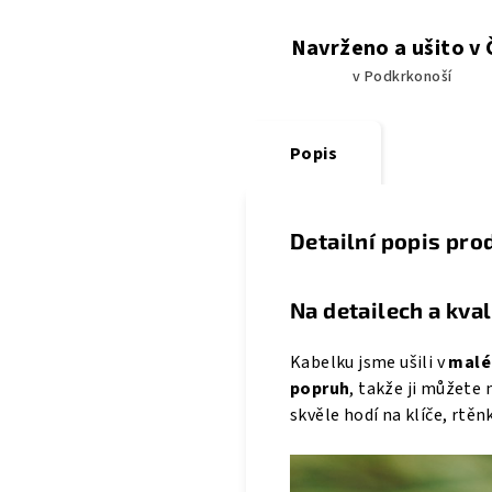
Navrženo a ušito v
v Podkrkonoší
Popis
Detailní popis pro
Na detailech a kval
Kabelku
jsme ušili v
malé 
popruh
, takže ji můžete 
skvěle hodí na klíče, rtěn