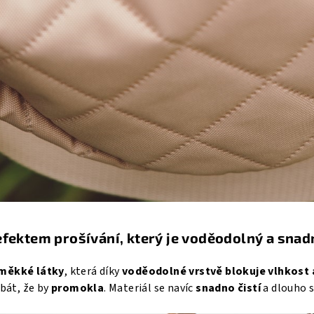
efektem prošívání, který je voděodolný a snad
 měkké látky
, která díky
voděodolné vrstvě blokuje vlhkost 
bát, že by
promokla
. Materiál se navíc
snadno čistí
a dlouho s