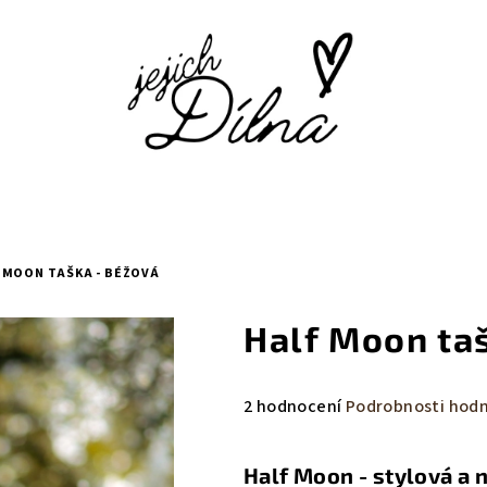
 MOON TAŠKA - BÉŽOVÁ
Half Moon ta
Průměrné
2 hodnocení
Podrobnosti hod
hodnocení
produktu
Half Moon - stylová a
je