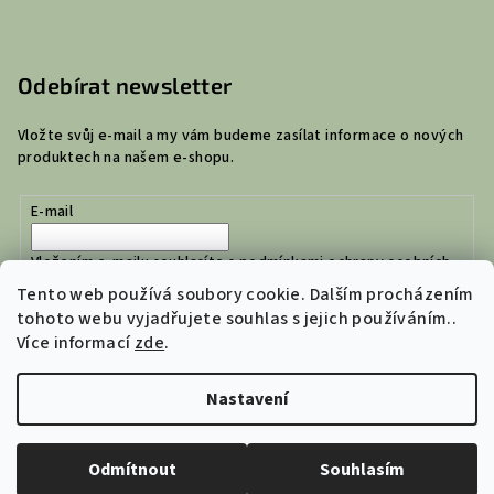
Odebírat newsletter
Vložte svůj e-mail a my vám budeme zasílat informace o nových
produktech na našem e-shopu.
E-mail
Vložením e-mailu souhlasíte s
podmínkami ochrany osobních
údajů
Tento web používá soubory cookie. Dalším procházením
tohoto webu vyjadřujete souhlas s jejich používáním..
Více informací
zde
.
Přihlásit se
Nastavení
Copyright 2026
Jejich Dílna | České tašky a ledvinky
. Všechna
práva vyhrazena.
Upravit nastavení cookies
Odmítnout
Souhlasím