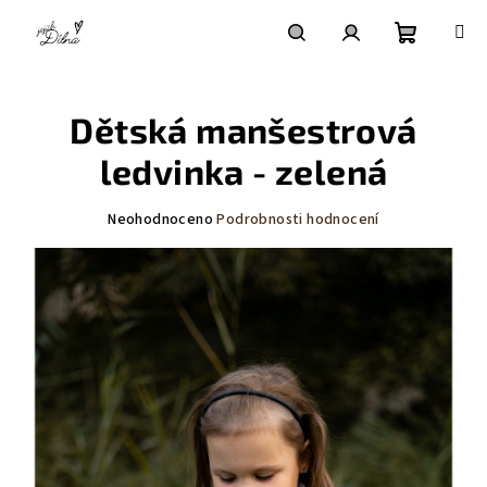
Přejít
na
obsah
Nákupní
Hledat
Přihlášení
Dětská manšestrová
košík
ledvinka - zelená
Průměrné
Neohodnoceno
Podrobnosti hodnocení
hodnocení
produktu
je
0,0
z
5
hvězdiček.