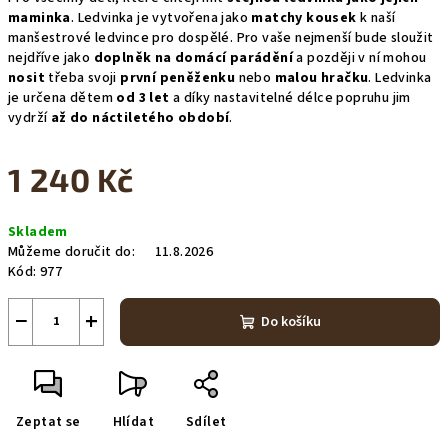
maminka
. Ledvinka je vytvořena jako
matchy kousek
k naší
manšestrové ledvince pro dospělé. Pro vaše nejmenší bude sloužit
nejdříve jako
doplněk na domácí parádění
a později v ní mohou
nosit
třeba svoji
první peněženku
nebo
malou hračku
. Ledvinka
je určena dětem
od 3 let
a díky nastavitelné délce popruhu jim
vydrží
až do náctiletého období
.
1 240 Kč
Měrná
Skladem
cena:
Můžeme doručit do:
11.8.2026
Kód:
977
−
+
Do košíku
Zeptat se
Hlídat
Sdílet