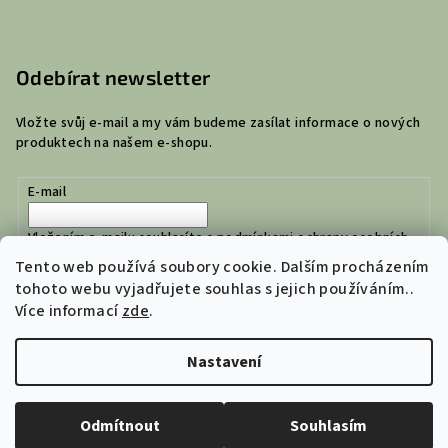
Odebírat newsletter
Vložte svůj e-mail a my vám budeme zasílat informace o nových
produktech na našem e-shopu.
E-mail
Vložením e-mailu souhlasíte s
podmínkami ochrany osobních
údajů
Tento web používá soubory cookie. Dalším procházením
tohoto webu vyjadřujete souhlas s jejich používáním..
Více informací
zde
.
Přihlásit se
Nastavení
Copyright 2026
Jejich Dílna | České tašky a ledvinky
. Všechna
práva vyhrazena.
Upravit nastavení cookies
Odmítnout
Souhlasím