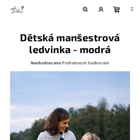
Přejít
na
obsah
Nákupní
Hledat
Přihlášení
Dětská manšestrová
košík
ledvinka - modrá
Průměrné
Neohodnoceno
Podrobnosti hodnocení
hodnocení
produktu
je
0,0
z
5
hvězdiček.