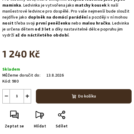
maminka
. Ledvinka je vytvořena jako
matchy kousek
k naší
manšestrové ledvince pro dospělé. Pro vaše nejmenší bude sloužit
nejdříve jako
doplněk na domácí parádění
a později v ní mohou
nosit
třeba svoji
první peněženku
nebo
malou hračku
. Ledvinka
je určena dětem
od 3 let
a díky nastavitelné délce popruhu jim
vydrží
až do náctiletého období
.
1 240 Kč
Měrná
Skladem
cena:
Můžeme doručit do:
13.8.2026
Kód:
980
−
+
Do košíku
Zeptat se
Hlídat
Sdílet