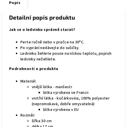
Popis
Detailní popis produktu
Jak se o ledvinku správně starat?
Perte ručně nebo v pračce na 30°C.
Po vyprání nedávejte do sušičky.
Ledvinku žehlete pouze na nízkou teplotu, popruh
ledvinky nežehlete.
Podrobnosti o produktu
Materiál:
vnější látka - manšestr
látka vyrobena ve Francii
vnitřní látka - kočárkovina, 100% polyester
(nepromokavá, dobře omyvatelná)
látka vyrobena v EU
Rozměr:
šířka 30 cm
délka 17 cm