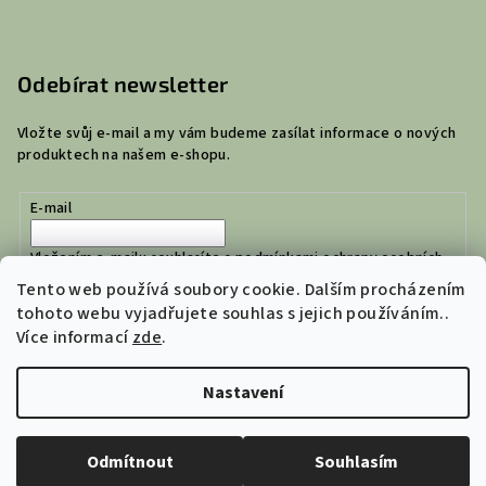
Odebírat newsletter
Vložte svůj e-mail a my vám budeme zasílat informace o nových
produktech na našem e-shopu.
E-mail
Vložením e-mailu souhlasíte s
podmínkami ochrany osobních
údajů
Tento web používá soubory cookie. Dalším procházením
tohoto webu vyjadřujete souhlas s jejich používáním..
Více informací
zde
.
Přihlásit se
Nastavení
Copyright 2026
Jejich Dílna | České tašky a ledvinky
. Všechna
práva vyhrazena.
Upravit nastavení cookies
Odmítnout
Souhlasím