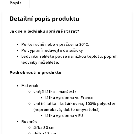
Popis
Detailní popis produktu
Jak se o ledvinku správně starat?
Perte ručně nebo v pračce na 30°C.
Po vyprání nedávejte do sušičky.
Ledvinku žehlete pouze na nízkou teplotu, popruh
ledvinky nežehlete.
Podrobnosti o produktu
Materiál:
vnější látka - manšestr
látka vyrobena ve Francii
vnitřní látka - kočárkovina, 100% polyester
(nepromokavá, dobře omyvatelná)
látka vyrobena v EU
Rozměr:
šířka 30 cm
délka 17 cm