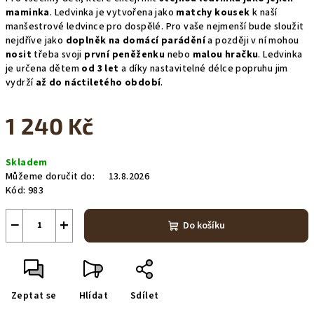
maminka
. Ledvinka je vytvořena jako
matchy kousek
k naší
manšestrové ledvince pro dospělé. Pro vaše nejmenší bude sloužit
nejdříve jako
doplněk na domácí parádění
a později v ní mohou
nosit
třeba svoji
první peněženku
nebo
malou hračku
. Ledvinka
je určena dětem
od 3 let
a díky nastavitelné délce popruhu jim
vydrží
až do náctiletého období
.
1 240 Kč
Měrná
Skladem
cena:
Můžeme doručit do:
13.8.2026
Kód:
983
−
+
Do košíku
Zeptat se
Hlídat
Sdílet