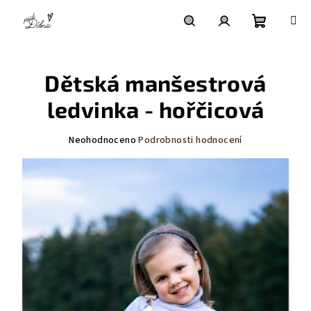
Přejít
na
obsah
Nákupní
Hledat
Přihlášení
Dětská manšestrová
košík
ledvinka - hořčicová
Průměrné
Neohodnoceno
Podrobnosti hodnocení
hodnocení
produktu
je
0,0
z
5
hvězdiček.