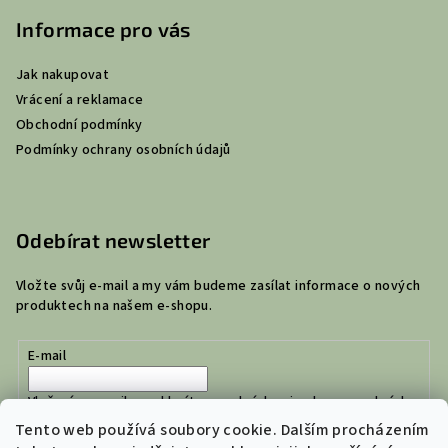
Informace pro vás
Jak nakupovat
Vrácení a reklamace
Obchodní podmínky
Podmínky ochrany osobních údajů
Odebírat newsletter
Vložte svůj e-mail a my vám budeme zasílat informace o nových
produktech na našem e-shopu.
E-mail
Vložením e-mailu souhlasíte s
podmínkami ochrany osobních
údajů
Tento web používá soubory cookie. Dalším procházením