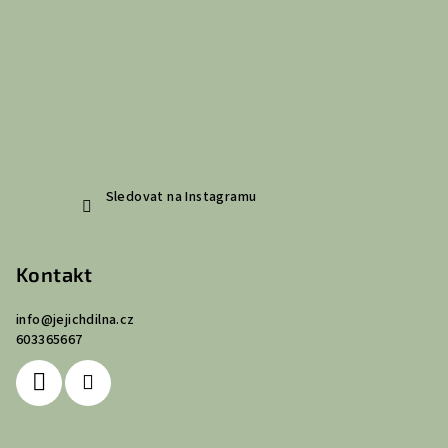
í
Sledovat na Instagramu
Kontakt
info
@
jejichdilna.cz
603365667