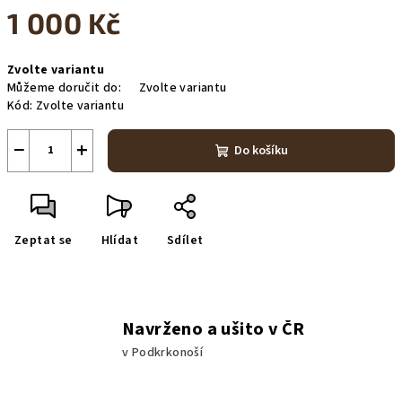
1 000 Kč
Měrná
Zvolte variantu
cena:
Můžeme doručit do:
Zvolte variantu
Kód:
Zvolte variantu
−
+
Do košíku
Zeptat se
Hlídat
Sdílet
Navrženo a ušito v ČR
v Podkrkonoší