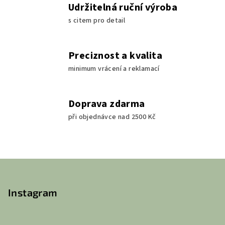
Udržitelná ruční výroba
s citem pro detail
Preciznost a kvalita
minimum vrácení a reklamací
Doprava zdarma
při objednávce nad 2500 Kč
Z
á
p
Instagram
a
t